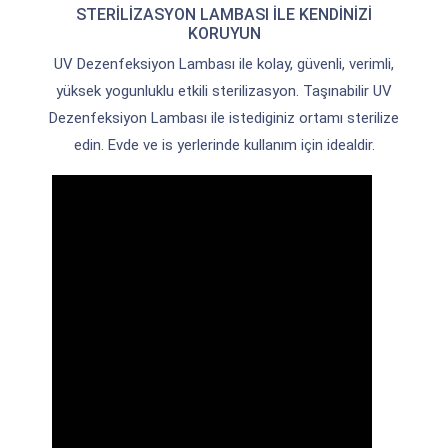
STERİLİZASYON LAMBASI İLE KENDİNİZİ
ürünler ile insan hayatını kolaylaştırmayı
KORUYUN
ve değer yaratmayı hedefleyen akıllı
UV Dezenfeksiyon Lambası ile kolay, güvenli, verimli,
çözümler sağlamaktadır.
yüksek yogunluklu etkili sterilizasyon. Taşınabilir UV
Dezenfeksiyon Lambası ile istediginiz ortamı sterilize
edin. Evde ve is yerlerinde kullanım için idealdir.