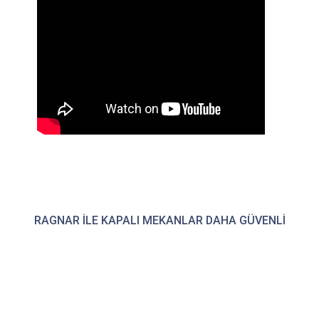
RAGNAR ILE KAPALI MEKANLAR DAHA GÜVENLI
İnsanların çalışma ve yaşam alanlarında ki
sterilizasyon sebepli çok fazla endişeye sahip
olduğunu biliyoruz. Ragnar serisi ürünlerimiz tüm hijyen
kaynaklı endişelerinizi ortadan kaldırmak için